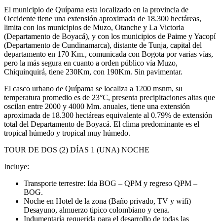
El municipio de Quípama esta localizado en la provincia de
Occidente tiene una extensión aproximada de 18.300 hectáreas,
limita con los municipios de Muzo, Otanche y La Victoria
(Departamento de Boyacá), y con los municipios de Paime y Yacopí
(Departamento de Cundinamarca), distante de Tunja, capital del
departamento en 170 Km., comunicada con Bogota por varias vías,
pero la más segura en cuanto a orden público vía Muzo,
Chiquinquirá, tiene 230Km, con 190Km. Sin pavimentar.
El casco urbano de Quípama se localiza a 1200 msnm, su
temperatura promedio es de 23°C, presenta precipitaciones altas que
oscilan entre 2000 y 4000 Mm. anuales, tiene una extensión
aproximada de 18.300 hectáreas equivalente al 0.79% de extensión
total del Departamento de Boyacá. El clima predominante es el
tropical húmedo y tropical muy húmedo.
TOUR DE DOS (2) DÍAS 1 (UNA) NOCHE
Incluye:
Transporte terrestre: Ida BOG – QPM y regreso QPM –
BOG.
Noche en Hotel de la zona (Baño privado, TV y wifi)
Desayuno, almuerzo tipico colombiano y cena.
Indumentaría requerida para el desarrollo de todas las