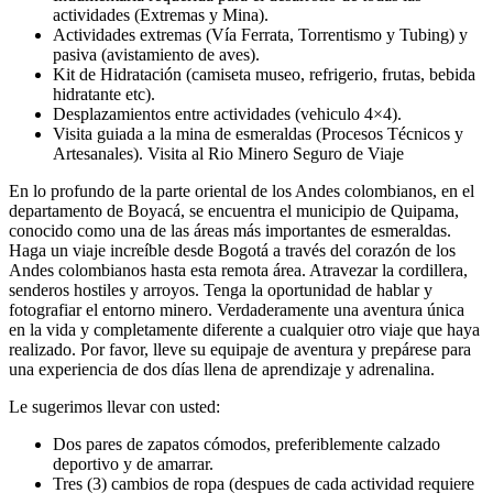
actividades (Extremas y Mina).
Actividades extremas (Vía Ferrata, Torrentismo y Tubing) y
pasiva (avistamiento de aves).
Kit de Hidratación (camiseta museo, refrigerio, frutas, bebida
hidratante etc).
Desplazamientos entre actividades (vehiculo 4×4).
Visita guiada a la mina de esmeraldas (Procesos Técnicos y
Artesanales). Visita al Rio Minero Seguro de Viaje
En lo profundo de la parte oriental de los Andes colombianos, en el
departamento de Boyacá, se encuentra el municipio de Quipama,
conocido como una de las áreas más importantes de esmeraldas.
Haga un viaje increíble desde Bogotá a través del corazón de los
Andes colombianos hasta esta remota área. Atravezar la cordillera,
senderos hostiles y arroyos. Tenga la oportunidad de hablar y
fotografiar el entorno minero. Verdaderamente una aventura única
en la vida y completamente diferente a cualquier otro viaje que haya
realizado. Por favor, lleve su equipaje de aventura y prepárese para
una experiencia de dos días llena de aprendizaje y adrenalina.
Le sugerimos llevar con usted:
Dos pares de zapatos cómodos, preferiblemente calzado
deportivo y de amarrar.
Tres (3) cambios de ropa (despues de cada actividad requiere