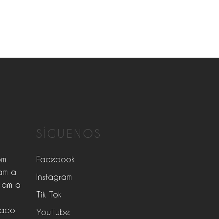
SÍGUENOS
pm
Facebook
am a
Instagram
 am a
Tik Tok
rado
YouTube