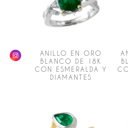
bajo
ANILLO EN ORO
A
BLANCO DE 18K
B
CON ESMERALDA Y
CO
DIAMANTES