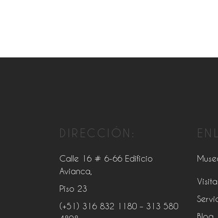
DIRECCIÓN:
EN
Calle 16 # 6-66 Edificio
Muse
Avianca,
Visita
Piso 23
Servi
(+51) 316 832 1180
– 313 580
Blog