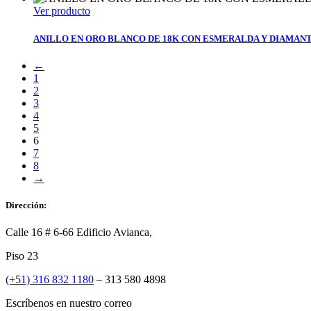
Ver producto
ANILLO EN ORO BLANCO DE 18K CON ESMERALDA Y DIAMAN
←
1
2
3
4
5
6
7
8
→
Dirección:
Calle 16 # 6-66 Edificio Avianca,
Piso 23
(+51) 316 832 1180
– 313 580 4898
Escríbenos en nuestro correo