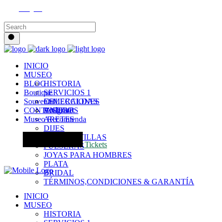
Instagram
INICIO
MUSEO
BLOG
HISTORIA
Boutique
SERVICIOS 1
Souvenirs
COLECCIONES
ESMERALDAS
CONTACTO
VISITAR
ANILLOS
Bolígrafo
Museo Recomienda
ARETES
DIJES
GARGANTILLAS
Tickets
PULSERAS
JOYAS PARA HOMBRES
PLATA
BRIDAL
TÉRMINOS,CONDICIONES & GARANTÍA
INICIO
MUSEO
HISTORIA