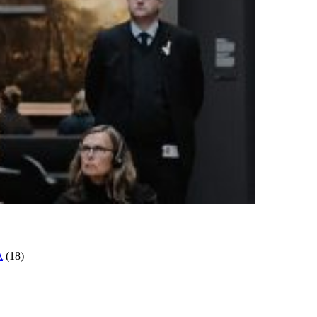
A
(18)