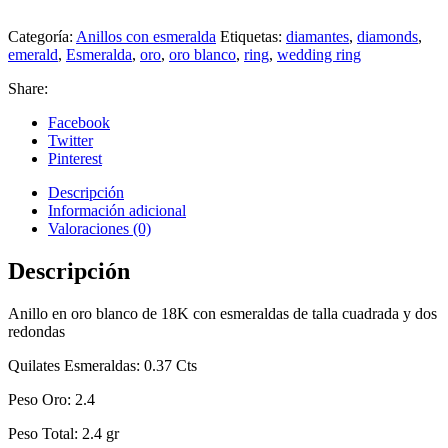
Categoría:
Anillos con esmeralda
Etiquetas:
diamantes
,
diamonds
,
emerald
,
Esmeralda
,
oro
,
oro blanco
,
ring
,
wedding ring
Share:
Facebook
Twitter
Pinterest
Descripción
Información adicional
Valoraciones (0)
Descripción
Anillo en oro blanco de 18K con esmeraldas de talla cuadrada y dos
redondas
Quilates Esmeraldas: 0.37 Cts
Peso Oro: 2.4
Peso Total: 2.4 gr