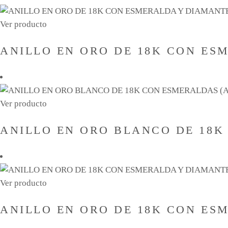
opciones
se
Ver producto
pueden
elegir
ANILLO EN ORO DE 18K CON ES
en
la
página
de
Ver producto
producto
ANILLO EN ORO BLANCO DE 18K
Ver producto
ANILLO EN ORO DE 18K CON ES