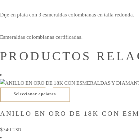
Dije en plata con 3 esmeraldas colombianas en talla redonda.
Esmeraldas colombianas certificadas.
PRODUCTOS RELA
Este
Seleccionar opciones
producto
tiene
ANILLO EN ORO DE 18K CON ES
múltiples
variantes.
$
740
USD
Las