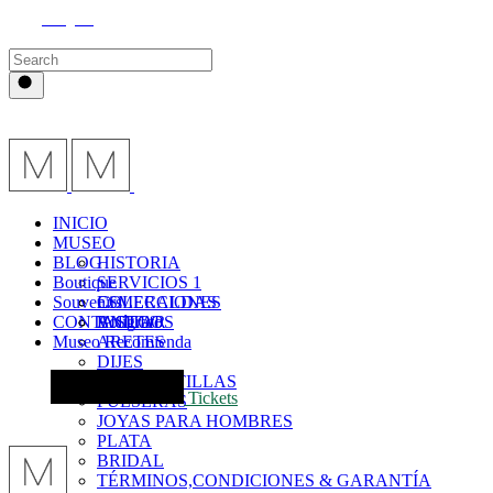
Instagram
INICIO
MUSEO
BLOG
HISTORIA
Boutique
SERVICIOS 1
Souvenirs
COLECCIONES
ESMERALDAS
CONTACTO
VISITAR
ANILLOS
Bolígrafo
Museo Recomienda
ARETES
DIJES
GARGANTILLAS
Tickets
PULSERAS
JOYAS PARA HOMBRES
PLATA
BRIDAL
TÉRMINOS,CONDICIONES & GARANTÍA