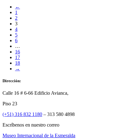
←
1
2
3
4
5
6
…
16
17
18
→
Dirección:
Calle 16 # 6-66 Edificio Avianca,
Piso 23
(+51) 316 832 1180
– 313 580 4898
Escríbenos en nuestro correo
Museo Internacional de la Esmeralda