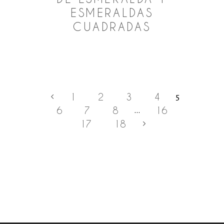
ESMERALDAS
CUADRADAS
1
2
3
4
5
6
7
8
16
…
17
18