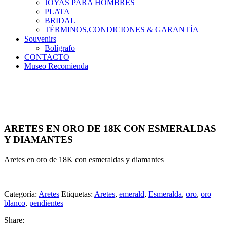
JOYAS PARA HOMBRES
PLATA
BRIDAL
TÉRMINOS,CONDICIONES & GARANTÍA
Souvenirs
Bolígrafo
CONTACTO
Museo Recomienda
ARETES EN ORO DE 18K CON ESMERALDAS
Y DIAMANTES
Aretes en oro de 18K con esmeraldas y diamantes
Categoría:
Aretes
Etiquetas:
Aretes
,
emerald
,
Esmeralda
,
oro
,
oro
blanco
,
pendientes
Share: