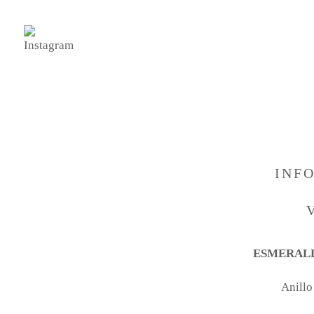
INF
ESMERALD
Anillo