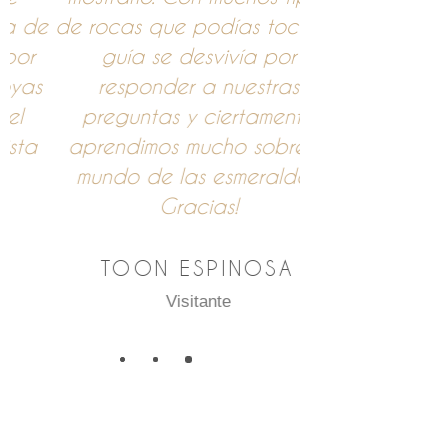
e
de rocas que podías tocar. El
explicativo y
guía se desvivía por
piezas de joyer
responder a nuestras
Tiene un local
preguntas y ciertamente
autenticida
aprendimos mucho sobre el
mundo de las esmeraldas.
RE
Gracias!
Visi
TOON ESPINOSA
Visitante