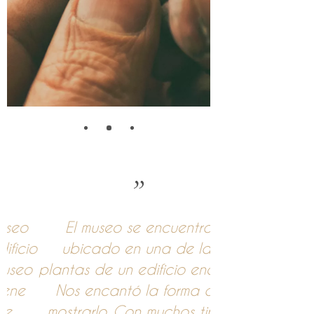
El museo se encuentra
Interesante e
io
ubicado en una de las
este museo pri
o
plantas de un edificio enorme.
simulan tr
Nos encantó la forma de
yacimientos d
mostrarlo. Con muchos tipos
Interesant