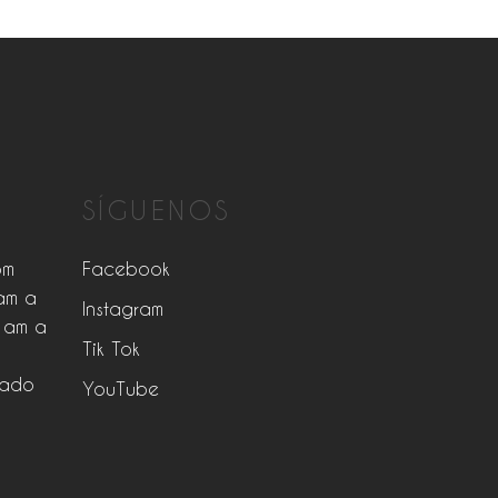
SÍGUENOS
pm
Facebook
am a
Instagram
 am a
Tik Tok
rado
YouTube