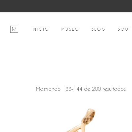
INICIO
MUSEO
BLOG
BOUT
Or
Mostrando 133–144 de 200 resultados
po
pr
al
a