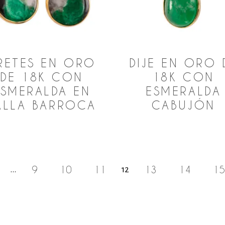
RETES EN ORO
DIJE EN ORO 
DE 18K CON
18K CON
ESMERALDA EN
ESMERALDA
ALLA BARROCA
CABUJÓN
9
10
11
13
14
15
…
12