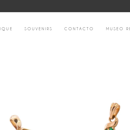
IQUE
SOUVENIRS
CONTACTO
MUSEO R
denado
r
ecio:
to