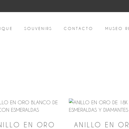
IQUE
SOUVENIRS
CONTACTO
MUSEO R
ado
NILLO EN ORO
ANILLO EN O