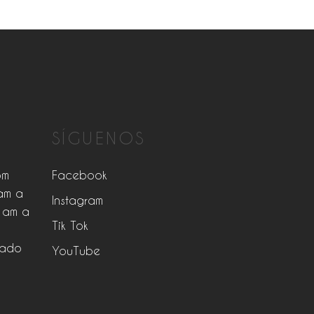
SÍGUENOS
pm
Facebook
am a
Instagram
 am a
Tik Tok
rado
YouTube