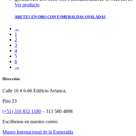
Ver producto
ARETES EN ORO CON ESMERALDAS OVALADAS
←
1
2
3
4
5
6
→
Dirección:
Calle 16 # 6-66 Edificio Avianca,
Piso 23
(+51) 316 832 1180
– 313 580 4898
Escríbenos en nuestro correo
Museo Internacional de la Esmeralda