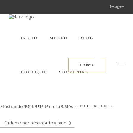
Instagram
INICIO
MUSEO
BLOG
Tickets
BOUTIQUE
SOUVENIRS
Ordenado
Mostrando 13–24 de 65 resultados
CONTACTO
MUSEO RECOMIENDA
por
Ordenar por precio: alto a bajo
precio:
alto