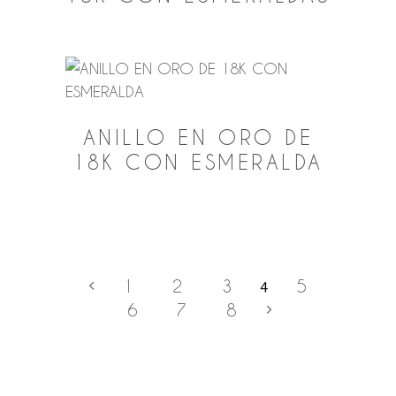
ANILLO EN ORO DE
18K CON ESMERALDA
1
2
3
5
4
6
7
8