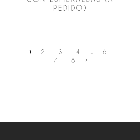
PEDIDO)
2
3
4
6
1
…
7
8