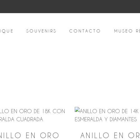
IQUE
SOUVENIRS
CONTACTO
MUSEO R
nado
:
NILLO EN ORO
ANILLO EN O