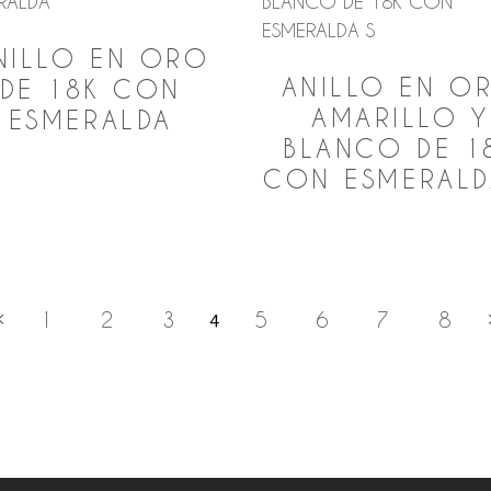
NILLO EN ORO
ANILLO EN O
DE 18K CON
AMARILLO Y
ESMERALDA
BLANCO DE 1
CON ESMERALD
1
2
3
5
6
7
8
4