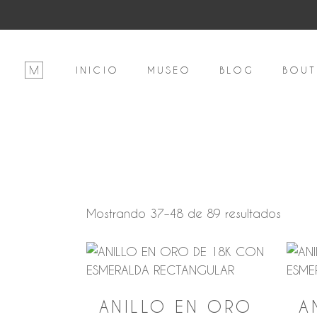
INICIO
MUSEO
BLOG
BOUT
Orde
Mostrando 37–48 de 89 resultados
por
precio
alto
a
ANILLO EN ORO
A