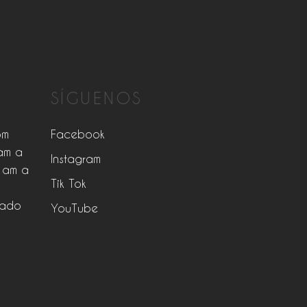
SÍGUENOS
pm
Facebook
am a
Instagram
 am a
Tik Tok
rado
YouTube