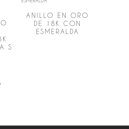
ANILLO EN ORO
RO
DE 18K CON
ESMERALDA
8K
A S