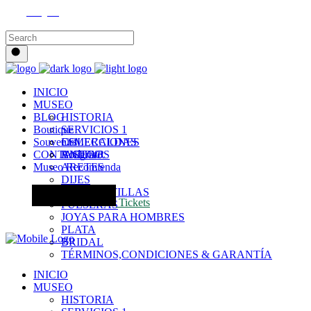
Instagram
INICIO
MUSEO
BLOG
HISTORIA
Boutique
SERVICIOS 1
Souvenirs
COLECCIONES
ESMERALDAS
CONTACTO
VISITAR
ANILLOS
Bolígrafo
Museo Recomienda
ARETES
DIJES
GARGANTILLAS
Tickets
PULSERAS
JOYAS PARA HOMBRES
PLATA
BRIDAL
TÉRMINOS,CONDICIONES & GARANTÍA
INICIO
MUSEO
HISTORIA