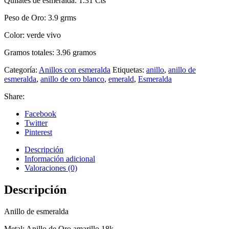
Quilates de esmeralda: 1.31 Cts
Peso de Oro: 3.9 grms
Color: verde vivo
Gramos totales: 3.96 gramos
Categoría:
Anillos con esmeralda
Etiquetas:
anillo
,
anillo de
esmeralda
,
anillo de oro blanco
,
emerald
,
Esmeralda
Share:
Facebook
Twitter
Pinterest
Descripción
Información adicional
Valoraciones (0)
Descripción
Anillo de esmeralda
Metal: Anillo de Oro amarillo 18k